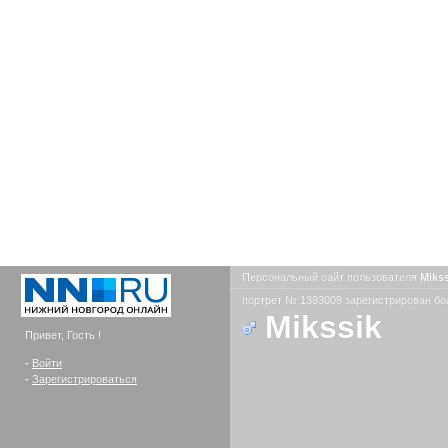
Персональный сайт пользователя
Miks
портрет № 1393009 зарегистрирован бол
Mikssik
Привет, Гость !
-
Войти
-
Зарегистрироваться