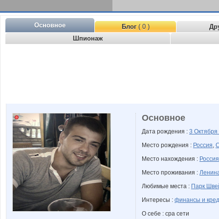
Основное
Блог
( 0 )
Др
Шпионаж
Основное
Дата рождения :
3 Октября
Место рождения :
Россия
,
С
Место нахождения :
Россия
Место проживания :
Ленина
Любимые места :
Парк Шве
Интересы :
финансы и кре
О себе : cpa сети