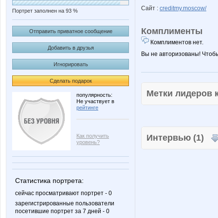
Сайт :
creditmy.moscow/
Портрет заполнен на 93 %
Комплименты
Отправить приватное сообщение
Комплиментов нет.
Добавить в друзья
Вы не авторизованы! Чтоб
Игнорировать
Сделать подарок
Метки лидеров
популярность:
Не участвует в
рейтинге
Как получить
Интервью (1)
уровень?
Статистика портрета:
сейчас просматривают портрет - 0
зарегистрированные пользователи
посетившие портрет за 7 дней - 0